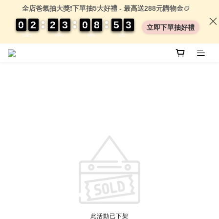
全店爸氣抽大獎
❗
下單抽5大好禮 - 最高送288元購物金
🪙
0
0
0
0
2
2
2
2
2
2
2
2
3
3
3
3
0
0
0
0
8
8
8
8
5
5
5
5
0
0
3
3
3
3
立即下單抽好禮
DAYS
HRS
MIN
SEC
此活動已下架