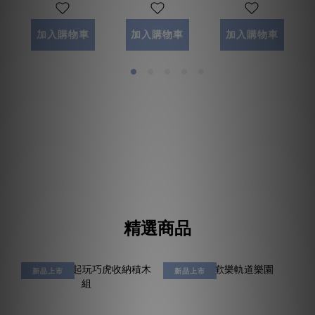
加入購物車
加入購物車
加入購物車
精選商品
新品上市
新品上市