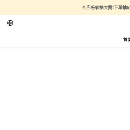
全店爸氣抽大獎
❗
下單抽5
首