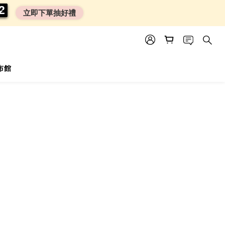
0
0
2
2
2
2
立即下單抽好禮
尿布館