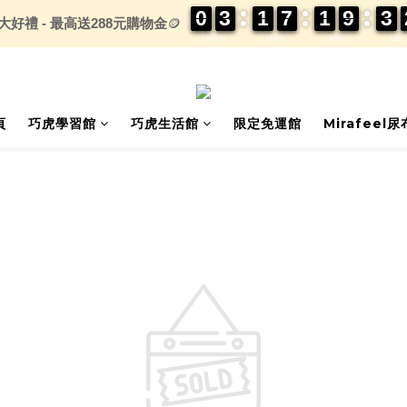
0
0
0
0
3
3
3
3
1
1
1
1
7
7
7
7
1
1
1
1
9
9
9
9
3
3
3
3
大好禮 - 最高送288元購物金
🪙
DAYS
HRS
MIN
SEC
頁
巧虎學習館
巧虎生活館
限定免運館
Mirafeel