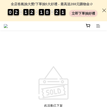
全店爸氣抽大獎
❗
下單抽5大好禮 - 最高送288元購物金
🪙
0
0
0
0
2
2
2
2
1
1
1
1
2
2
2
2
1
1
1
1
8
8
8
8
2
2
2
2
0
0
1
1
1
1
立即下單抽好禮
DAYS
HRS
MIN
SEC
此活動已下架