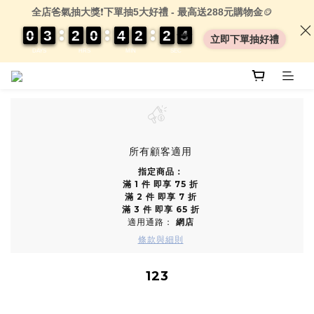
全店爸氣抽大獎
❗
下單抽5大好禮 - 最高送288元購物金
🪙
0
0
0
0
3
3
3
3
2
2
2
2
0
0
0
0
4
4
4
4
2
2
2
2
2
2
2
2
0
0
4
4
4
4
立即下單抽好禮
DAYS
HRS
MIN
SEC
所有顧客適用
指定商品：
滿 1 件 即享 75 折
滿 2 件 即享 7 折
滿 3 件 即享 65 折
適用通路：
網店
條款與細則
123