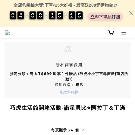
全店爸氣抽大獎
❗
下單抽5大好禮 - 最高送288元購物金
🪙
0
0
0
0
4
4
4
4
0
0
0
0
0
0
0
0
1
1
1
1
5
5
5
5
1
1
1
1
0
0
5
4
5
立即下單抽好禮
DAYS
HRS
MIN
SEC
所有顧客適用
指定分類：滿 NT$699 即享 1 件贈品 (巧虎小小宇宙尋夢燈(商店活
動))
適用通路：
網店
條款與細則
巧虎生活館開箱活動-諧星貝比⭐️阿拉丁＆丁滿
每頁顯示 24 個