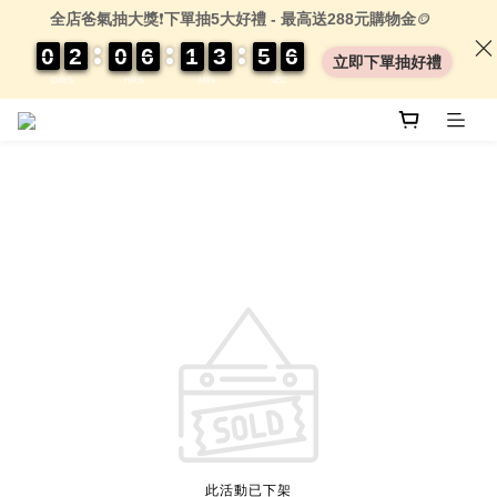
全店爸氣抽大獎
❗
下單抽5大好禮 - 最高送288元購物金
🪙
0
0
0
0
2
2
2
2
0
0
0
0
6
6
6
6
1
1
1
1
3
3
3
3
5
5
5
5
0
0
6
6
6
6
立即下單抽好禮
DAYS
HRS
MIN
SEC
此活動已下架