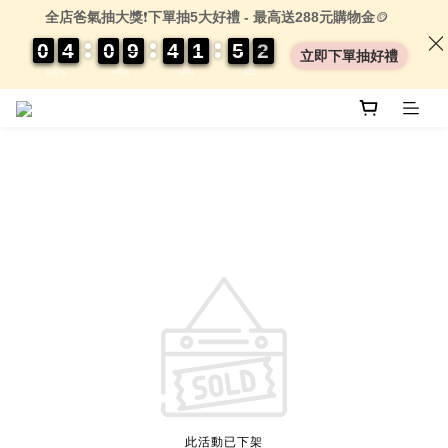
全店爸氣抽大獎
❗
下單抽5大好禮 - 最高送288元購物金
🪙
0
0
0
0
4
4
4
4
0
0
0
0
9
9
9
9
4
4
4
4
1
1
1
1
5
5
5
5
0
0
2
1
2
立即下單抽好禮
DAYS
HRS
MIN
SEC
此活動已下架