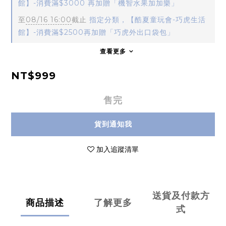
館】-消費滿$3000 再加贈「機智水果加加樂」
至
08/16 16:00
截止
指定分類，【酷夏童玩會-巧虎生活
館】-消費滿$2500再加贈「巧虎外出口袋包」
查看更多
NT$999
售完
貨到通知我
加入追蹤清單
送貨及付款方
商品描述
了解更多
式