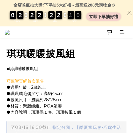
全店爸氣抽大獎
❗
下單抽5大好禮 - 最高送288元購物金
🪙
0
0
0
0
2
2
2
2
2
2
2
2
2
2
2
2
2
2
2
2
2
2
2
2
1
1
1
1
0
0
9
8
立即下單抽好禮
9
DAYS
HRS
MIN
SEC
琪琪暖暖披風組
■琪琪暖暖披風組
巧連智官網首次販售
●適用年齡：2歲以上
●琪琪絨毛偶尺寸：高約45cm
●披風尺寸：攤開約28*28cm
●材質：聚脂纖維、POA塑膠
●內容說明：琪琪偶１隻、琪琪披風１個
至
08/16 16:00
截止
指定分類，【酷夏童玩會-巧虎生活