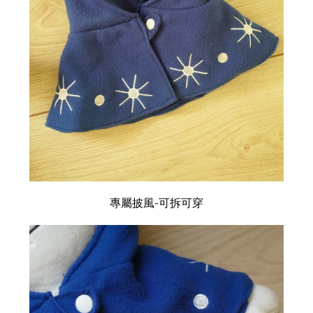
專屬披風-可拆可穿