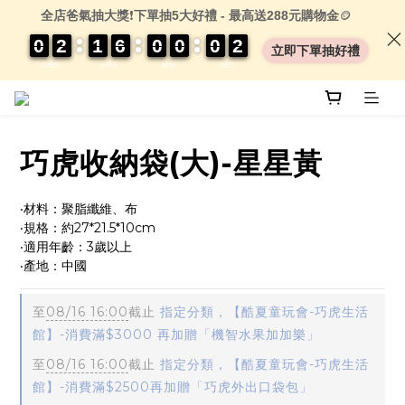
全店爸氣抽大獎
❗
下單抽5大好禮 - 最高送288元購物金
🪙
0
0
0
0
2
2
2
2
1
1
1
1
6
6
6
6
0
0
0
0
0
0
0
0
0
0
0
0
0
0
1
1
1
1
立即下單抽好禮
DAYS
HRS
MIN
SEC
巧虎收納袋(大)-星星黃
‧材料：聚脂纖維、布
‧規格：約27*21.5*10cm
‧適用年齡：3歲以上
‧產地：中國
至
08/16 16:00
截止
指定分類，【酷夏童玩會-巧虎生活
館】-消費滿$3000 再加贈「機智水果加加樂」
至
08/16 16:00
截止
指定分類，【酷夏童玩會-巧虎生活
館】-消費滿$2500再加贈「巧虎外出口袋包」