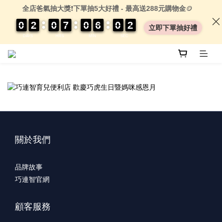
全店爸氣抽大獎
❗
下單抽5大好禮 - 最高送288元購物金
🪙
0
0
0
0
2
2
2
2
0
0
0
0
7
7
7
7
0
0
0
0
6
6
6
6
0
0
0
0
0
0
2
2
2
2
立即下單抽好禮
DAYS
HRS
MIN
SEC
關於我們
品牌故事
巧連智官網
顧客服務