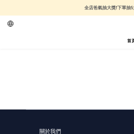
全店爸氣抽大獎
❗
下單抽5
首
關於我們