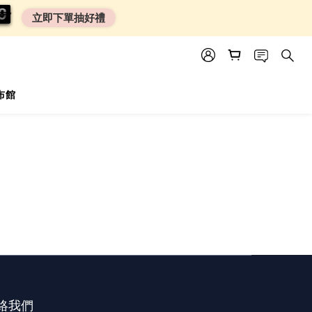
0
0
8
8
8
8
立即下單抽好禮
尿布館
絡我們