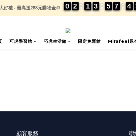
0
0
0
0
2
2
2
2
1
1
1
1
3
3
3
3
5
5
5
5
7
7
7
7
4
4
4
4
大好禮 - 最高送288元購物金
🪙
DAYS
HRS
MIN
SEC
頁
巧虎學習館
巧虎生活館
限定免運館
Mirafeel
顧客服務
聯