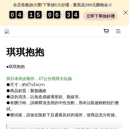
全店爸氣抽大獎
❗
下單抽5大好禮 - 最高送288元購物金
🪙
0
0
0
0
4
4
4
4
1
1
1
1
5
5
5
5
0
0
0
0
6
6
6
6
3
3
3
3
0
0
3
3
3
3
立即下單抽好禮
DAYS
HRS
MIN
SEC
琪琪抱抱
■琪琪抱抱
與日本同步製作，67公分琪琪大玩偶
●尺寸：約67x34cm
●商品材質：聚脂纖維
●請勿清洗，以免造成破壞形狀、脫線等。
●有髒汙時，請稀釋清洗用的中性洗劑，用布沾取後輕輕拍打擦
拭。
●擦拭後，請放在陰影下且通風良好的場所，使商品充分乾燥。