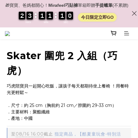
🎁寶寶、爸媽都開心！
Mirafeel巧貼褲
單箱即贈
手提蠟筆
(不累贈)
2
2
2
2
3
3
3
3
1
1
1
1
1
1
1
1
1
0
0
0
0
9
1
0
今日限定立即GO
HRS
MIN
SEC
Skater 圍兜 2 入組（巧
虎）
巧虎陪寶貝一起開心吃飯，讓孩子每天都期待坐上餐椅 ！用餐時
光更輕鬆～
．尺寸：約 25 cm（胸前約 21 cm／脖圍約 29-33 cm）
．主要材料：聚酯纖維
．產地：中國
至
08/16 16:00
截止
指定商品，【酷夏童玩會-特別活