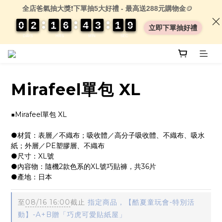
全店爸氣抽大獎
❗
下單抽5大好禮 - 最高送288元購物金
🪙
0
0
0
0
2
2
2
2
1
1
1
1
6
6
6
6
4
4
4
4
3
3
3
3
1
1
1
1
0
0
9
8
9
立即下單抽好禮
DAYS
HRS
MIN
SEC
Mirafeel單包 XL
■Mirafeel單包 XL
●材質：表層／不織布；吸收體／高分子吸收體、不織布、吸水
紙；外層／PE塑膠層、不織布
●尺寸：XL號
●內容物：隨機2款色系的XL號巧貼褲，共36片
●產地：日本
至
08/16 16:00
截止
指定商品，【酷夏童玩會-特別活
動】-A+B贈「巧虎可愛貼紙屋」