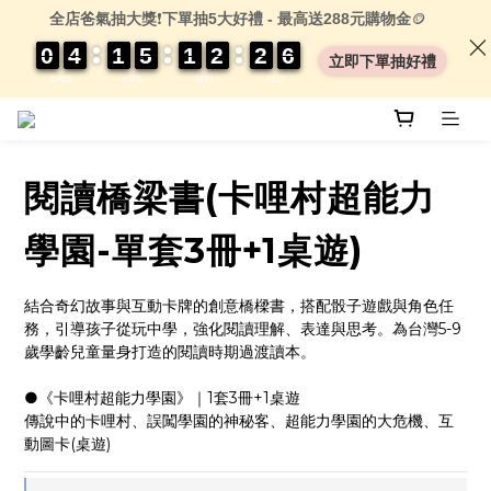
全店爸氣抽大獎
❗
下單抽5大好禮 - 最高送288元購物金
🪙
0
0
0
0
4
4
4
4
1
1
1
1
5
5
5
5
1
1
1
1
2
2
2
2
2
2
2
2
0
0
5
4
5
立即下單抽好禮
DAYS
HRS
MIN
SEC
閱讀橋梁書(卡哩村超能力
學園-單套3冊+1桌遊)
結合奇幻故事與互動卡牌的創意橋樑書，搭配骰子遊戲與角色任
務，引導孩子從玩中學，強化閱讀理解、表達與思考。為台灣5-9
歲學齡兒童量身打造的閱讀時期過渡讀本。
●《卡哩村超能力學園》｜1套3冊+1桌遊
傳說中的卡哩村、誤闖學園的神秘客、超能力學園的大危機、互
動圖卡(桌遊)