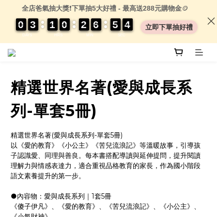
全店爸氣抽大獎
❗
下單抽5大好禮 - 最高送288元購物金
🪙
0
0
0
0
3
3
3
3
1
1
1
1
0
0
0
0
2
2
2
2
6
6
6
6
5
5
5
5
0
0
3
2
3
立即下單抽好禮
DAYS
HRS
MIN
SEC
精選世界名著(愛與成長系
列-單套5冊)
精選世界名著(愛與成長系列-單套5冊)
以《愛的教育》《小公主》《苦兒流浪記》等溫暖故事，引導孩
子認識愛、同理與善良。每本書搭配導讀與延伸提問，提升閱讀
理解力與情感表達力，適合重視品格教育的家長，作為國小階段
語文素養提升的第一步。
●內容物：愛與成長系列｜1套5冊
《傻子伊凡》、《愛的教育》、《苦兒流浪記》、《小公主》、
《小氣財神》