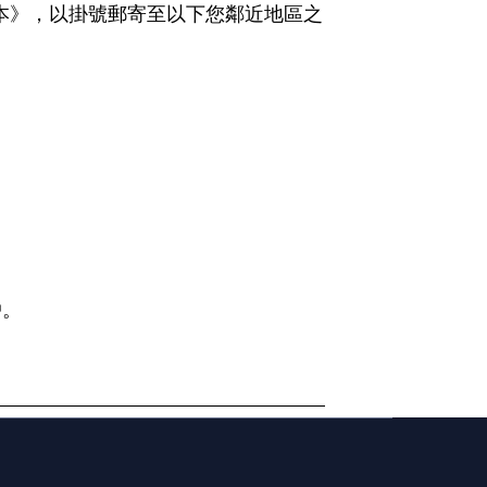
本》，以掛號郵寄至以下您鄰近地區之
戶。