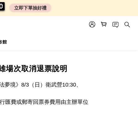
0
0
0
9
0
立即下單抽好禮
尿布館
高雄場次取消退票說明
法夢境》
8/3
（日）衛武營
10:30
、
行匯費或郵寄回票券費用由主辦單位