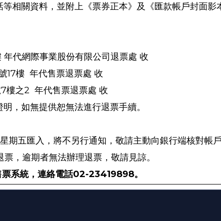
話等相關資料，並附上《票券正本》及《匯款帳戶封面影
樓 年代網際事業股份有限公司退票處 收
17
號
樓
年代售票退票處 收
7
2
號
樓之
年代售票退票處 收
證明，如無提供恕無法進行退票手續。
個星期五匯入，將不另行通知，敬請主動向銀行端核對帳
退票，逾期者無法辦理退票，敬請見諒。
售票系統，連絡電話
02-23419898
。