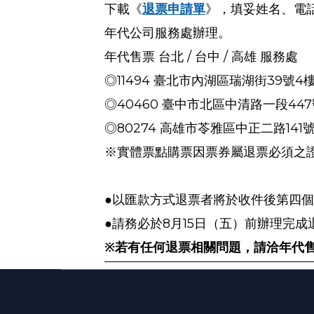
下載《
退票申請單
》，填妥姓名、電
年代公司服務處辦理。
/
/
年代售票 台北
台中
高雄 服務處
11494
39
4
◎
臺北市內湖區瑞湖街
號
40460
447
◎
臺中市北區中清路一段
80274
141
◎
高雄市苓雅區中正二路
※實體票點購票因票券屬退票必須之
●以匯款方式退票者將於收件後第四
8
15
●請務必於
月
日（五）前辦理完成
※若有任何退票相關問題，請洽年代