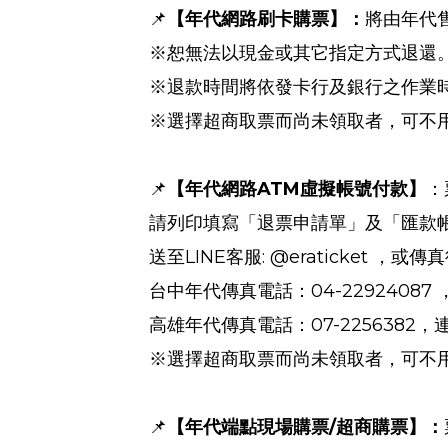
📌
【年代網路刷卡購票】：
將由年代
※恕無法以現金或其它指定方式退還
※退款時間將依發卡行及銀行之作業
※選擇超商取票而尚未領取者，可不
ATM
📌
【年代網路
虛擬帳號付款】
：
請列印填寫「退票申請單」及「匯款
LINE
: @eraticket
送至
客服
，或傳真
04-22924087
台中年代傳真電話：
07-2256382
高雄年代傳真電話：
，
※選擇超商取票而尚未領取者，可不
/
📌
【年代端點現場購票
超商購票】：