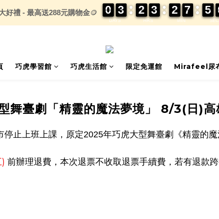
0
0
0
0
3
3
3
3
2
2
2
2
3
3
3
3
2
2
2
2
7
7
7
7
5
4
5
大好禮 - 最高送288元購物金
🪙
DAYS
HRS
MIN
SEC
頁
巧虎學習館
巧虎生活館
限定免運館
Mirafeel
大型舞臺劇「精靈的魔法夢境」 8/3(日)
市停止上班上課，原定
2025
年巧虎大型舞臺劇《精靈的魔
五
)
前辦理退費，本次退票不收取退票手續費，若有退款跨