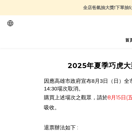
全店爸氣抽大獎
❗
下單抽5
首
2025年夏季巧虎
因應高雄市政府宣布
8
月
3
日（日）全
14:30
場次取消。
8
月
15
日
(
購買上述場次之觀眾，請於
吸收。
:
退票辦法如下