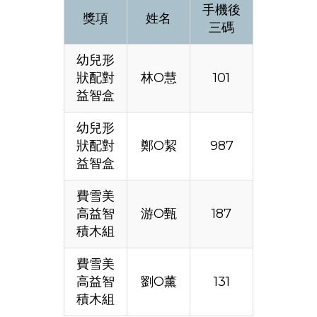
手機後
獎項
姓名
三碼
幼兒形
狀配對
林O慧
101
益智盒
幼兒形
狀配對
鄭O絜
987
益智盒
費雪美
高益智
游O甄
187
積木組
費雪美
高益智
劉O薰
131
積木組