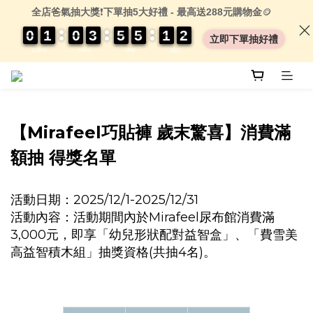
全店爸氣抽大獎
❗
下單抽5大好禮 - 最高送288元購物金
🪙
0
0
0
0
1
1
1
1
0
0
0
0
3
3
3
3
5
5
5
5
5
5
5
5
1
1
1
1
0
0
2
2
2
2
立即下單抽好禮
DAYS
HRS
MIN
SEC
【Mirafeel巧貼褲 歲末驚喜】消費滿
額抽 得獎名單
活動日期：2025/12/1-2025/12/31
活動內容：活動期間內於Mirafeel尿布館消費滿
3,000元，即享「幼兒形狀配對益智盒」、「費雪美
高益智積木組」抽獎資格(共抽4名)。