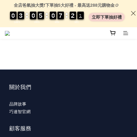
全店爸氣抽大獎
❗
下單抽5大好禮 - 最高送288元購物金
🪙
0
0
0
0
3
3
3
3
0
0
0
0
5
5
5
5
0
0
0
0
7
7
7
7
2
2
2
2
0
0
1
0
1
立即下單抽好禮
DAYS
HRS
MIN
SEC
關於我們
品牌故事
巧連智官網
顧客服務