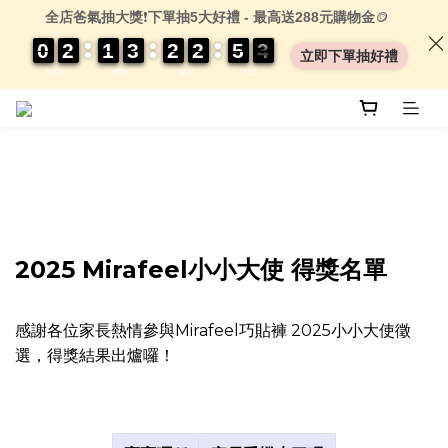
全店爸氣抽大獎
❗
下單抽5大好禮 - 最高送288元購物金
🪙
0
0
0
0
2
2
2
2
1
1
1
1
3
3
3
3
2
2
2
2
2
2
2
2
5
5
5
5
0
0
3
3
3
3
立即下單抽好禮
DAYS
HRS
MIN
SEC
2025 Mirafeel小小大使 得獎名單
感謝各位家長熱情參與Mirafeel巧貼褲 2025小小大使徵
選，得獎結果出爐囉！