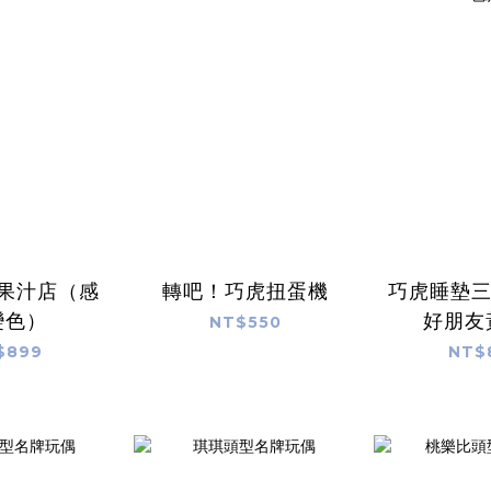
果汁店（感
轉吧！巧虎扭蛋機
巧虎睡墊三
變色）
好朋友
NT$550
$899
NT$