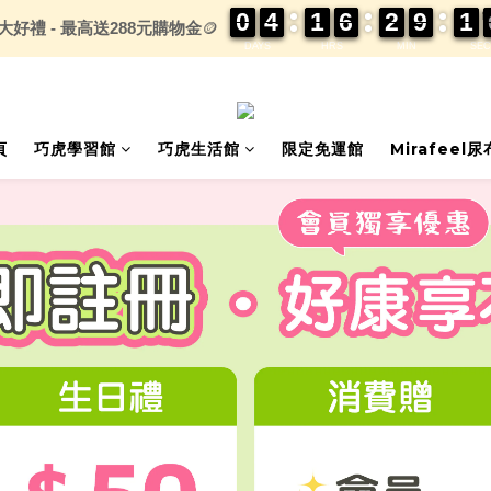
0
0
0
0
4
4
4
4
1
1
1
1
6
6
6
6
2
2
2
2
9
9
9
9
1
1
1
1
大好禮 - 最高送288元購物金
🪙
DAYS
HRS
MIN
SEC
頁
巧虎學習館
巧虎生活館
限定免運館
Mirafeel