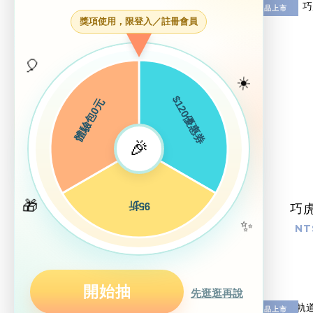
新品上市
新品上市
獎項使用，限登入／註冊會員
🎈
☀️
$120優惠券
體驗包0元
🎉
🎁
95折
我是小醫生遊戲組
巧
✨
NT$499
NT
開始抽
先逛逛再說
新品上市
新品上市