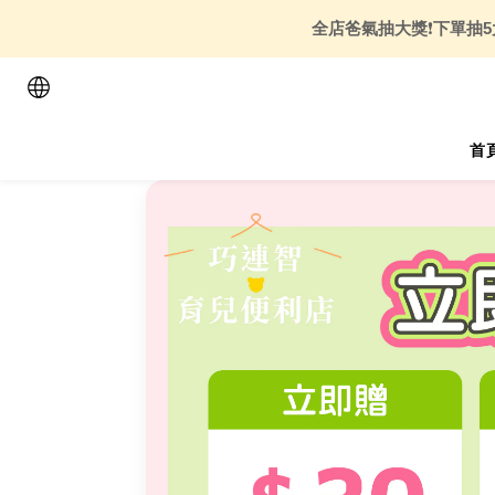
全店爸氣抽大獎
❗
下單抽5
首