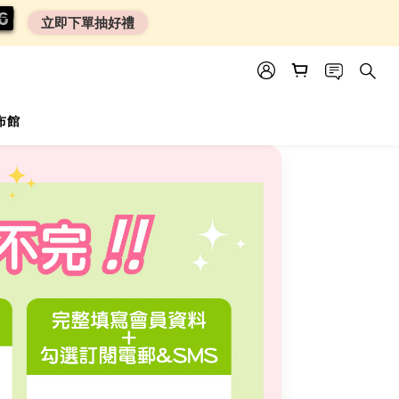
0
0
5
4
5
立即下單抽好禮
尿布館