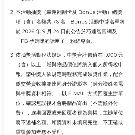
本活動抽獎（幸運刮刮卡及 Bonus 活動）總獎
項（含）名額共 76 名。Bonus 活動中獎名單將
於 2026 年 9 月 24 日前公告於巧連智官網及
「FB 孕媽咪的話匣子」粉絲專頁。
依抽獎活動稅法規定，中獎合計價值在 1,000 元
（含）以上，贈與物品價值將納入個人所得稅申
報。請中獎人依規定時程務完成領獎作業，配合
繳交勞資收據並連同身分證影本（身分證姓名需
與中獎資料相符），以 E-MAIL 方式回覆主辦單
位，確認無誤後才會將贈品寄出（不需額外付
費），逾期回覆或未回覆者視為棄權，主辦單位
將不遞補名額。領獎資料未填寫完整、不正確或
重覆參加者恕不受理。