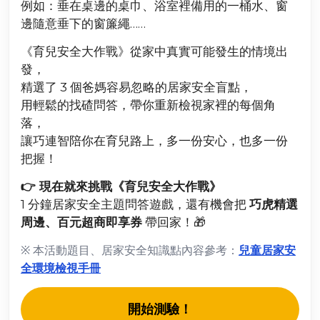
例如：垂在桌邊的桌巾、浴室裡備用的一桶水、窗
邊隨意垂下的窗簾繩……
《育兒安全大作戰》從家中真實可能發生的情境出
發，
精選了 3 個爸媽容易忽略的居家安全盲點，
用輕鬆的找碴問答，帶你重新檢視家裡的每個角
落，
讓巧連智陪你在育兒路上，多一份安心，也多一份
把握！
👉 現在就來挑戰《育兒安全大作戰》
1 分鐘居家安全主題問答遊戲，還有機會把
巧虎精選
周邊、百元超商即享券
帶回家！🎁
※ 本活動題目、居家安全知識點內容參考：
兒童居家安
全環境檢視手冊
開始測驗！