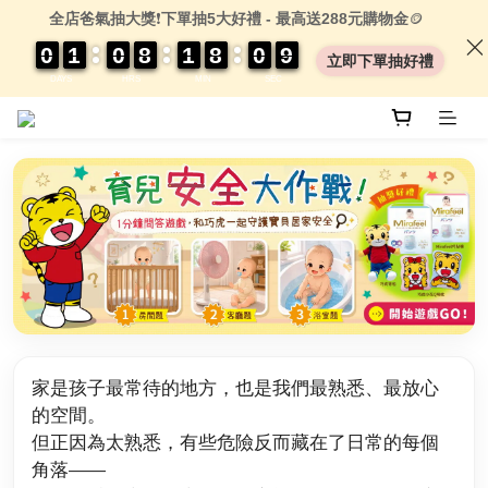
全店爸氣抽大獎
❗
下單抽5大好禮 - 最高送288元購物金
🪙
0
0
0
0
1
1
1
1
0
0
0
0
8
8
8
8
1
1
1
1
8
8
8
8
0
0
0
0
0
0
9
8
9
立即下單抽好禮
DAYS
HRS
MIN
SEC
家是孩子最常待的地方，也是我們最熟悉、最放心
的空間。
但正因為太熟悉，有些危險反而藏在了日常的每個
角落——