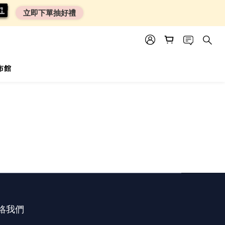
0
0
1
0
立即下單抽好禮
1
尿布館
絡我們