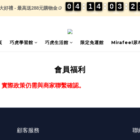
0
0
0
0
4
4
4
4
1
1
1
1
4
4
4
4
0
0
0
0
3
3
3
3
2
2
2
2
大好禮 - 最高送288元購物金
🪙
DAYS
HRS
MIN
SEC
頁
巧虎學習館
巧虎生活館
限定免運館
Mirafeel
會員福利
，實際政策仍需與商家聯繫確認。
顧客服務
聯