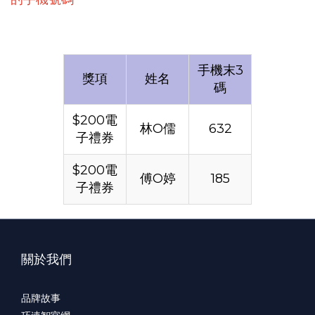
手機末3
獎項
姓名
碼
$200電
林O儒
632
子禮券
$200電
傅O婷
185
子禮券
關於我們
品牌故事