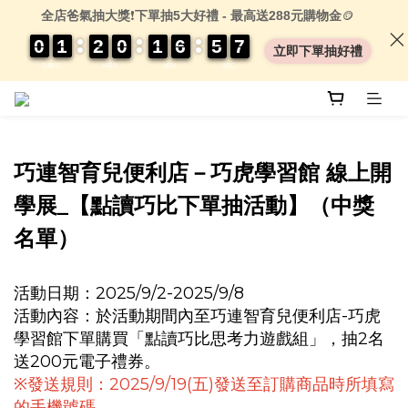
全店爸氣抽大獎
❗
下單抽5大好禮 - 最高送288元購物金
🪙
0
0
0
0
1
1
1
1
2
2
2
2
0
0
0
0
1
1
1
1
6
6
6
6
5
5
5
5
0
0
7
7
7
7
立即下單抽好禮
DAYS
HRS
MIN
SEC
巧連智育兒便利店－巧虎學習館 線上開
學展_【點讀巧比下單抽活動】（中獎
名單）
活動日期：2025/9/2-2025/9/8
活動內容：於活動期間內至巧連智育兒便利店-巧虎
學習館下單購買「點讀巧比思考力遊戲組」，抽2名
送200元電子禮券。
※發送規則：2025/9/19(五)發送至訂購商品時所填寫
的手機號碼