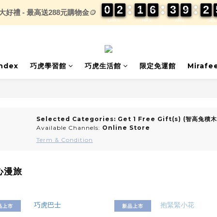
0
0
0
0
2
2
2
2
1
1
1
1
6
6
6
6
3
3
3
3
9
9
9
9
2
2
2
2
大好禮 - 最高送288元購物金
🪙
DAYS
HRS
MIN
SEC
index
巧虎學習館
巧虎生活館
限定免運館
Mirafe
Selected Categories: Get 1 Free Gift(s) (智高兔積
Available Channels:
Online Store
Term & Condition
三心漫旅
品上市
新品上市