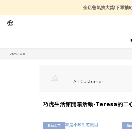
全店爸氣抽大獎
❗
下單抽5
View All
All Customer
巧虎生活館開箱活動-𝗧𝗲𝗿𝗲𝘀𝗮的
新品上市
新