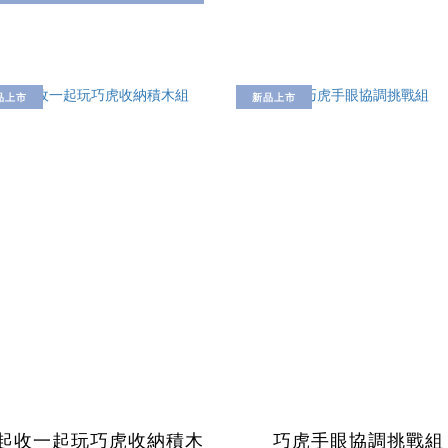
品上市
新品上市
起收一起玩巧虎收納積木
巧虎手眼協調挑戰組