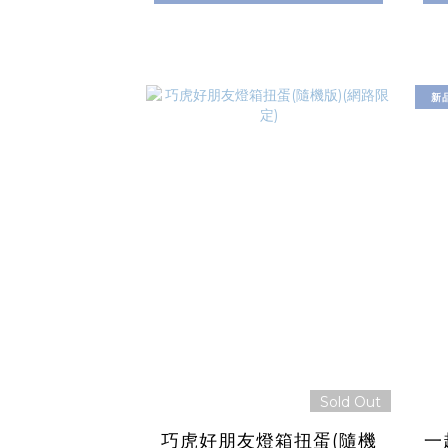
新
Sold Out
巧虎好朋友燈箱扭蛋(隨機
一