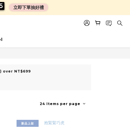
0
0
4
4
4
4
立即下單抽好禮
el
木) over NT$699
24 Items per page
新品上架