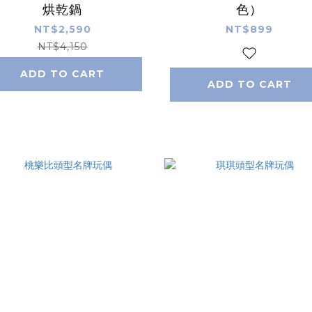
烘乾鍋
色）
NT$2,590
NT$899
NT$4,150
ADD TO CART
ADD TO CART