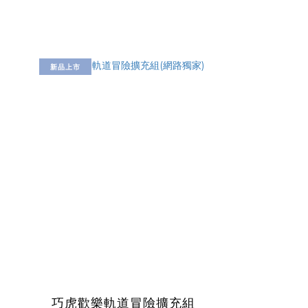
新品上市
巧虎歡樂軌道冒險擴充組