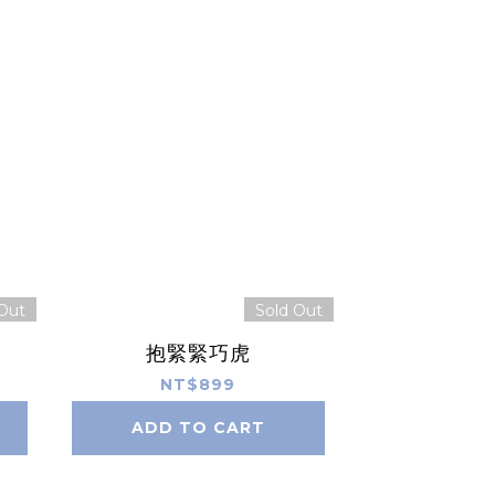
Out
Sold Out
抱緊緊巧虎
NT$899
ADD TO CART