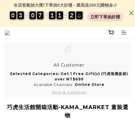
全店爸氣抽大獎
❗
下單抽5大好禮 - 最高送288元購物金
🪙
0
0
0
0
3
3
3
3
0
0
0
0
7
7
7
7
1
1
1
1
1
1
1
1
2
2
2
2
0
0
7
7
7
7
立即下單抽好禮
DAYS
HRS
MIN
SEC
All Customer
Selected Categories: Get 1 Free Gift(s) (巧虎海灘提袋)
over NT$699
Available Channels:
Online Store
Term & Condition
巧虎生活館開箱活動-KAMA_MARKET 童裝選
物