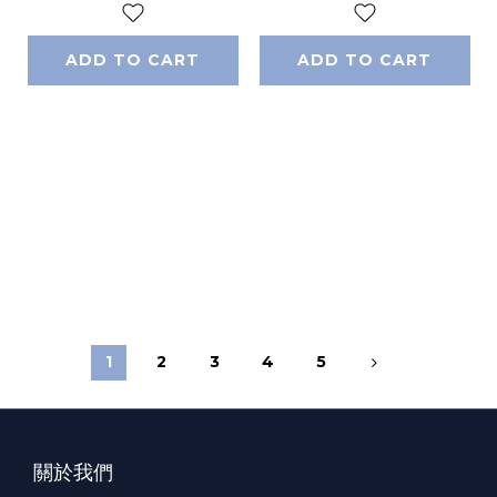
ADD TO CART
ADD TO CART
1
2
3
4
5
關於我們