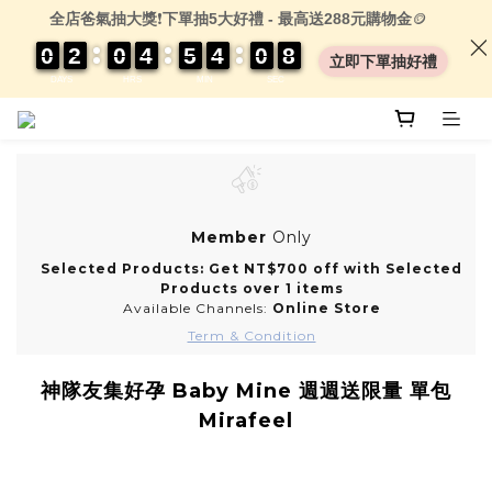
全店爸氣抽大獎
❗
下單抽5大好禮 - 最高送288元購物金
🪙
0
0
0
0
2
2
2
2
0
0
0
0
4
4
4
4
5
5
5
5
4
4
4
4
0
0
0
0
0
0
8
8
8
8
立即下單抽好禮
DAYS
HRS
MIN
SEC
Member
Only
Selected Products: Get NT$700 off with Selected
Products over 1 items
Available Channels:
Online Store
Term & Condition
神隊友集好孕 Baby Mine 週週送限量 單包
Mirafeel