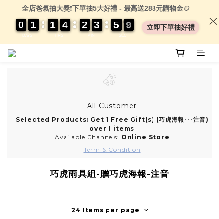
全店爸氣抽大獎
❗
下單抽5大好禮 - 最高送288元購物金
🪙
0
0
0
0
1
1
1
1
1
1
1
1
4
4
4
4
2
2
2
2
3
3
3
3
5
5
5
5
0
0
9
8
9
立即下單抽好禮
DAYS
HRS
MIN
SEC
All Customer
Selected Products: Get 1 Free Gift(s) (巧虎海報---注音)
over 1 items
Available Channels:
Online Store
Term & Condition
巧虎雨具組-贈巧虎海報-注音
24 Items per page