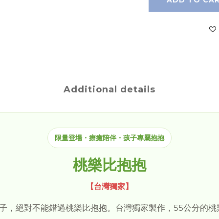
ADD TO CA
Additional details
限量登場・療癒陪伴・孩子專屬抱抱
桃樂比抱抱
【台灣獨家】
子，絕對不能錯過桃樂比抱抱。台灣獨家製作，55公分的桃