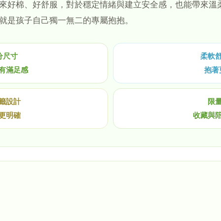
來好棉、好舒服，對於穩定情緒與建立安全感，也能帶來溫
就是孩子自己獨一無二的專屬抱抱。
分尺寸
柔軟
有滿足感
抱著
籤設計
限
更明確
收藏與