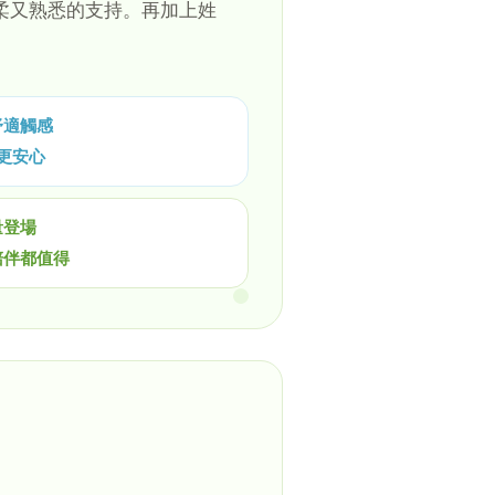
柔又熟悉的支持。再加上姓
舒適觸感
更安心
量登場
陪伴都值得