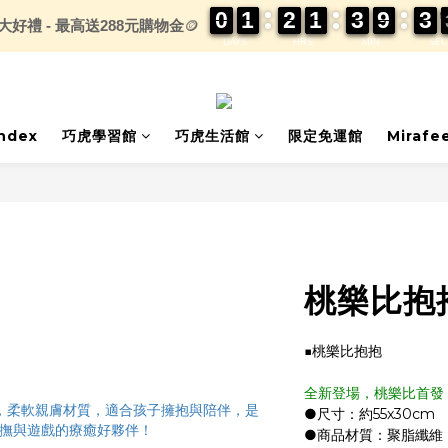
0
0
0
0
1
1
1
1
2
2
2
2
1
1
1
1
3
3
3
3
9
9
9
9
3
3
3
3
大好禮 - 最高送288元購物金
🪙
DAYS
HRS
MIN
SEC
index
巧虎學習館
巧虎生活館
限定免運館
Mirafe
桃樂比抱
■桃樂比抱抱
全新登場，桃樂比首發
●尺寸：約55x30cm
●商品材質：聚脂纖維