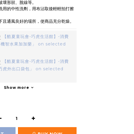
破壞形狀、脫線等。
洗用的中性洗劑，用布沾取後輕輕拍打擦
下且通風良好的場所，使商品充分乾燥。
0
【酷夏童玩會-巧虎生活館】-消費
機智水果加加樂」 on selected
0
【酷夏童玩會-巧虎生活館】-消費
虎外出口袋包」 on selected
Show more