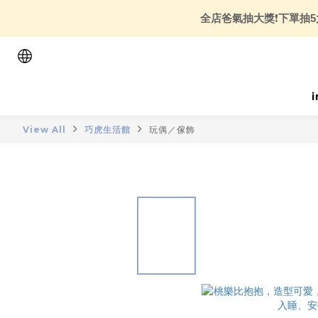
全店爸氣抽大獎
❗
下單抽5
View All
巧虎生活館
玩偶／傢飾