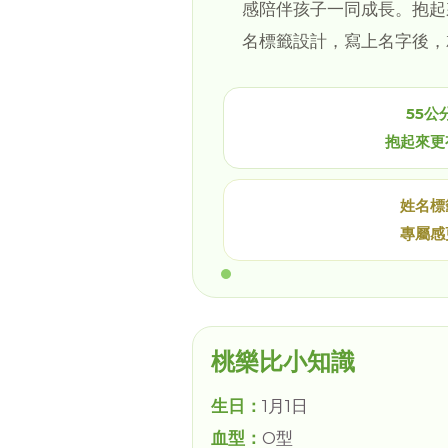
感陪伴孩子一同成長。抱起
名標籤設計，寫上名字後，
55公
抱起來更
姓名標
專屬感
桃樂比小知識
生日：
1月1日
血型：
O型