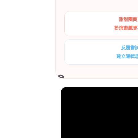
甜甜圈商
扮演遊戲更
反覆嘗
建立邏輯
🍩