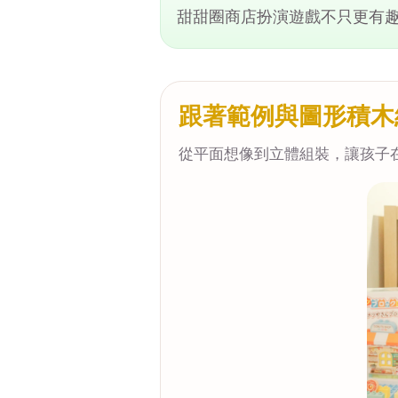
甜甜圈商店扮演遊戲不只更有
跟著範例與圖形積木
從平面想像到立體組裝，讓孩子