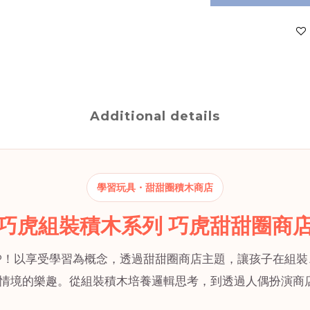
Additional details
學習玩具・甜甜圈積木商店
巧虎組裝積木系列 巧虎甜甜圈商
UP！以享受學習為概念，透過甜甜圈商店主題，讓孩子在組
情境的樂趣。從組裝積木培養邏輯思考，到透過人偶扮演商