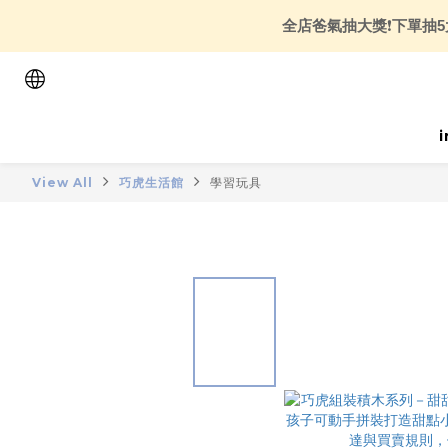
全店爸氣抽大獎
❗
下單抽5
View All
巧虎生活館
學習玩具