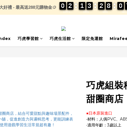
0
0
0
0
2
2
2
2
1
1
1
1
3
3
3
3
2
2
2
2
8
8
8
8
0
0
0
0
大好禮 - 最高送288元購物金
🪙
DAYS
HRS
MIN
SEC
index
巧虎學習館
巧虎生活館
限定免運館
Mirafe
巧虎組裝
甜圈商店
■日本原裝進口
‧材料：人偶PVC、AB
‧適用年齡：3歲以上