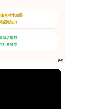
與圖形積木組裝
間認識能力
偶商店遊戲
向社會發展
🍩