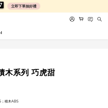
0
0
6
6
6
6
立即下單抽好禮
el
BUY NOW
積木系列 巧虎甜
S；積木ABS