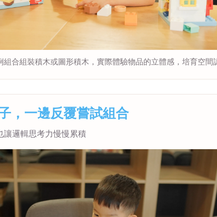
例組合組裝積木或圖形積木，實際體驗物品的立體感，培育空間
子，一邊反覆嘗試組合
也讓邏輯思考力慢慢累積