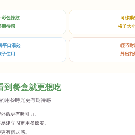
＋彩色條紋
可移動
餐期待感
格子大
鏽鋼平口湯匙
輕巧耐
孩子使用
外出托
看到餐盒就更想吃
的用餐時光更有期待感
體外觀更有吸引力。
容易建立固定用餐節奏。
時更有儀式感。