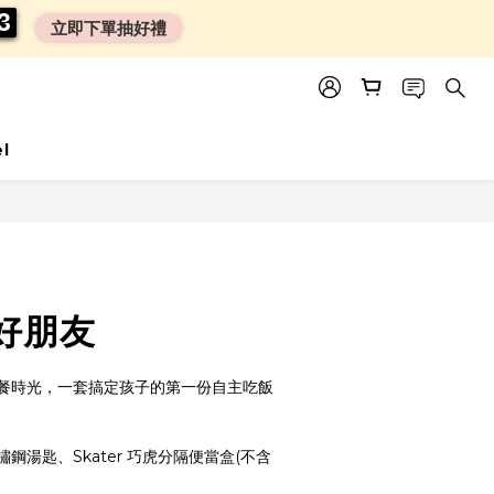
0
0
2
2
2
2
立即下單抽好禮
el
BUY NOW
好朋友
餐時光，一套搞定孩子的第一份自主吃飯
鋼湯匙、Skater 巧虎分隔便當盒(不含