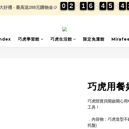
0
0
0
0
2
2
2
2
1
1
1
1
6
6
6
6
4
4
4
4
5
5
5
5
4
4
4
4
大好禮 - 最高送288元購物金
🪙
DAYS
HRS
MIN
SEC
index
巧虎學習館
巧虎生活館
限定免運館
Mirafe
巧虎用餐
巧虎陪寶貝開啟開心用
工具！
．內容物：巧虎造型不鏽
托盤)