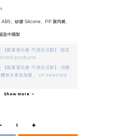
m
BS、矽膠 Silicone、PP 聚丙烯、
湯匙中國製
0
【酷夏童玩會-巧虎生活館】-指定
cted products
0
【酷夏童玩會-巧虎生活館】-消費
機智水果加加樂」 on selected
Show more