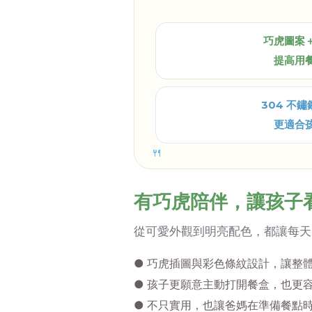
巧虎圖案
提高用
304 不
更適合
🍴
有巧虎陪伴，讓孩子
從可愛外觀到明亮配色，都讓每天
● 巧虎插圖與彩色條紋設計，讓整
● 孩子更願意主動打開餐盒，也更
● 不只實用，也讓爸媽在準備餐點