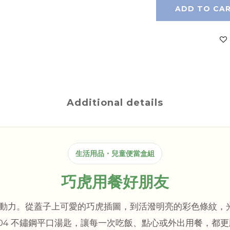
ADD TO CA
Additional details
生活用品・兒童便當盒組
巧虎用餐好朋友
動力。從蓋子上可愛的巧虎插圖，到活潑明亮的彩色條紋，
304 不鏽鋼平口湯匙，讓每一次吃飯、點心或外出用餐，都