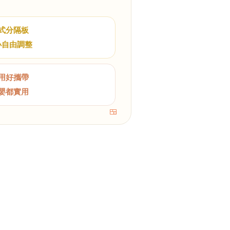
式分隔板
小自由調整
用好攜帶
嬰都實用
🍱