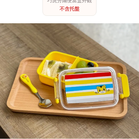
巧虎分隔便當盒外觀
不含托盤