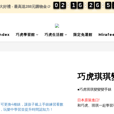
0
0
0
0
2
2
2
2
1
1
1
1
6
6
6
6
2
2
2
2
6
6
6
6
5
5
5
5
大好禮 - 最高送288元購物金
🪙
DAYS
HRS
MIN
SEC
index
巧虎學習館
巧虎生活館
限定免運館
Mirafe
巧虎琪琪
■巧虎琪琪變變變手錶
日本原裝進口!
和巧虎、琪琪一起學習