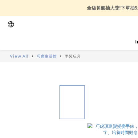
全店爸氣抽大獎
❗
下單抽5
View All
巧虎生活館
學習玩具