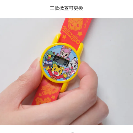
三款掀蓋可更換