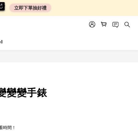
0
0
3
3
3
3
立即下單抽好禮
el
變變變手錶
看時間！