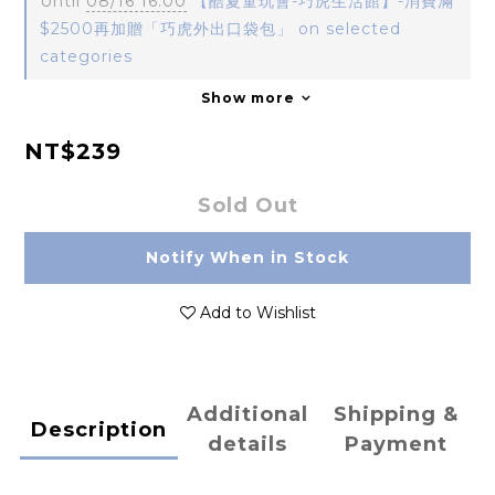
Until
08/16 16:00
【酷夏童玩會-巧虎生活館】-消費滿
$2500再加贈「巧虎外出口袋包」 on selected
categories
Show more
NT$239
Sold Out
Notify When in Stock
Add to Wishlist
Additional
Shipping &
Description
details
Payment