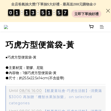
全店爸氣抽大獎
❗
下單抽5大好禮 - 最高送288元購物金
🪙
0
0
0
0
1
1
1
1
1
1
1
1
3
3
3
3
5
5
5
5
1
1
1
1
5
5
5
5
0
0
7
6
7
立即下單抽好禮
DAYS
HRS
MIN
SEC
巧虎方型便當袋-黃
■巧虎方型便當袋-黃
●主要材質：塑膠、尼龍
●內容物：1個巧虎方型便當袋-黃
●尺寸：約25.5x22.5x14cm(不含提帶)
Until
08/16 16:00
【酷夏童玩會-巧虎生活館】-消費滿
$3000 再加贈「機智水果加加樂」 on selected
categories