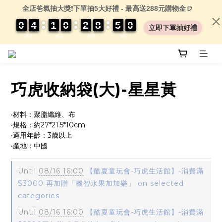
全店爸氣抽大獎
❗
下單抽5大好禮 - 最高送288元購物金
🪙
0
0
0
0
4
4
4
4
1
1
1
1
0
0
0
0
2
2
2
2
8
8
8
8
4
4
4
4
0
0
9
9
9
9
立即下單抽好禮
DAYS
HRS
MIN
SEC
巧虎收納袋(大)-星星黃
‧材料：聚脂纖維、布
‧規格：約27*21.5*10cm
‧適用年齡：3歲以上
‧產地：中國
Until
08/16 16:00
【酷夏童玩會-巧虎生活館】-消費滿
$3000 再加贈「機智水果加加樂」 on selected
categories
Until
08/16 16:00
【酷夏童玩會-巧虎生活館】-消費滿