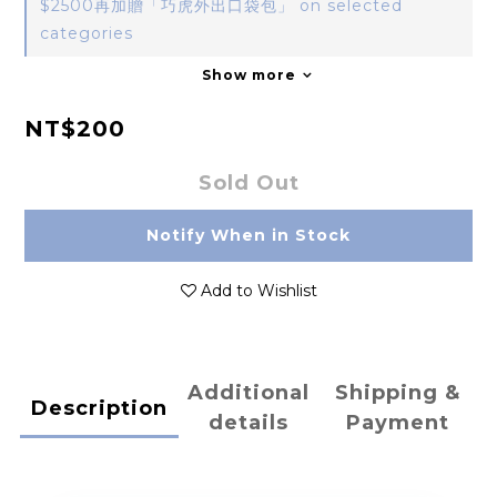
$2500再加贈「巧虎外出口袋包」 on selected
categories
Show more
NT$200
Sold Out
Notify When in Stock
Add to Wishlist
Additional
Shipping &
Description
details
Payment