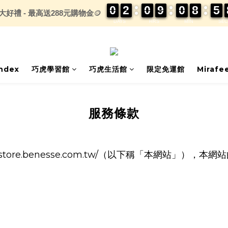
0
0
0
0
2
2
2
2
0
0
0
0
9
9
9
9
0
0
0
0
8
8
8
8
5
5
5
5
大好禮 - 最高送288元購物金
🪙
DAYS
HRS
MIN
SEC
index
巧虎學習館
巧虎生活館
限定免運館
Mirafe
服務條款
/store.benesse.com.tw/（以下稱「本網站」）