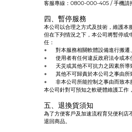
客服專線：0800-000-405 / 手機請撥
四、暫停服務
本公司以合理之方式及技術，維護本
但在下列情況之下，本公司將暫停或
任：
對本服務相關軟體設備進行搬遷
•
使用者有任何違反政府法令或本
•
天災或其他不可抗力之因素所導
•
其他不可歸責於本公司之事由所
•
非本公司所能控制之事由而致本
•
本公司針對可預知之軟硬體維護工作
五、退換貨須知
為了方便客戶及加速流程育兒便利店
退回商品。