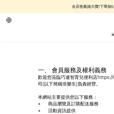
全店爸氣抽大獎
❗
下單抽5
一、 會員服務及權利義務
歡迎您蒞臨巧連智育兒便利店https:/
司(以下簡稱倍樂生)負責經營
。
本網站主要提供您以下服務：
商品瀏覽及訂購配送服務
•
活動資訊提供
•