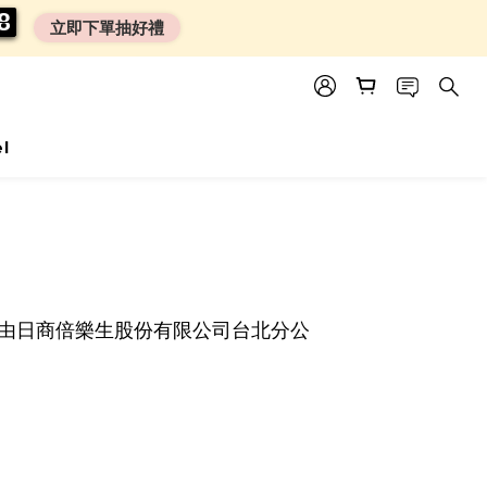
0
0
7
7
7
7
立即下單抽好禮
el
，本網站由日商倍樂生股份有限公司台北分公