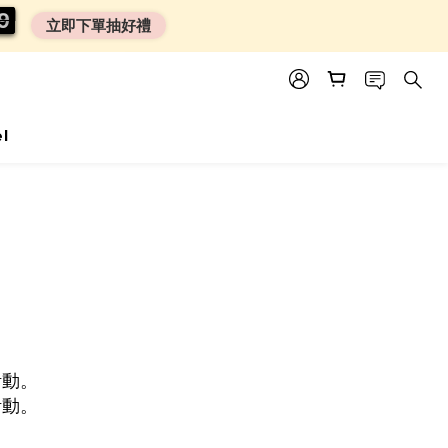
0
0
8
8
8
8
立即下單抽好禮
el
活動。
活動。