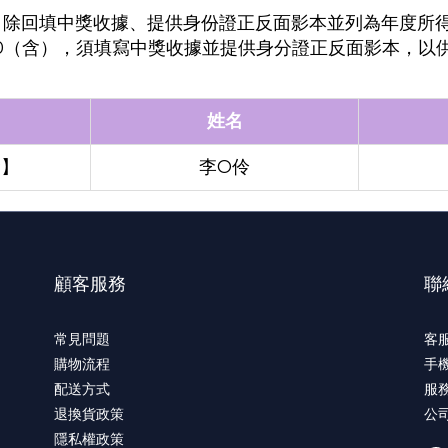
含），除回填中獎收據、提供身份證正反面影本並列為年度所
,000（含），須填寫中獎收據並提供身分證正反面影本，以
姓名
金】
李O伶
顧客服務
聯
常見問題
客服
購物流程
手機
配送方式
服務
退換貨政策
公
隱私權政策