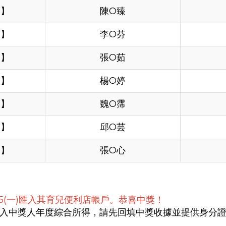
圖】
陳O臻
圖】
李O芬
圖】
張O茹
圖】
楊O婷
圖】
魏O霈
圖】
邱O芸
圖】
張O心
5(一)匯入其育兒便利店帳戶。恭喜中獎！
含）應列入中獎人年度綜合所得，請先回填中獎收據並提供身