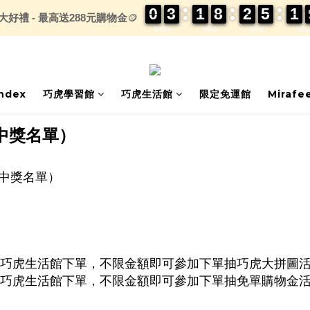
0
0
0
0
3
3
3
3
1
1
1
1
8
8
8
8
2
2
2
2
5
5
5
5
1
1
1
1
大好禮 - 最高送288元購物金
🪙
DAYS
HRS
MIN
SEC
index
巧虎學習館
巧虎生活館
限定免運館
Mirafe
中獎名單）
（中獎名單）
兒便利店-巧虎生活館下單，不限金額即可參加下單抽巧虎大拼圖
兒便利店-巧虎生活館下單，不限金額即可參加下單抽免單購物金