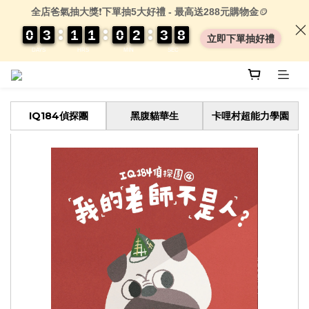
全店爸氣抽大獎
❗
下單抽5大好禮 - 最高送288元購物金
🪙
0
0
0
0
3
3
3
3
1
1
1
1
1
1
1
1
0
0
0
0
2
2
2
2
3
3
3
3
0
0
8
7
8
立即下單抽好禮
DAYS
HRS
MIN
SEC
IQ184偵探團
黑腹貓華生
卡哩村超能力學園