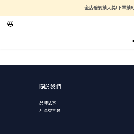
全店爸氣抽大獎
❗
下單抽5
關於我們
品牌故事
巧連智官網