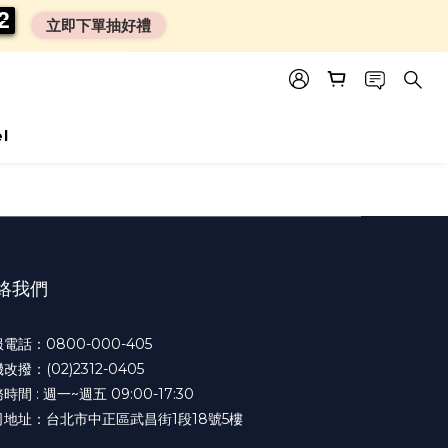
0
0
2
2
2
2
立即下單抽好禮
el
絡我們
電話：0800-000-405
改撥：(02)2312-0405
時間 : 週一~週五 09:00-17:30
司地址：台北市中正區武昌街1段18號5樓