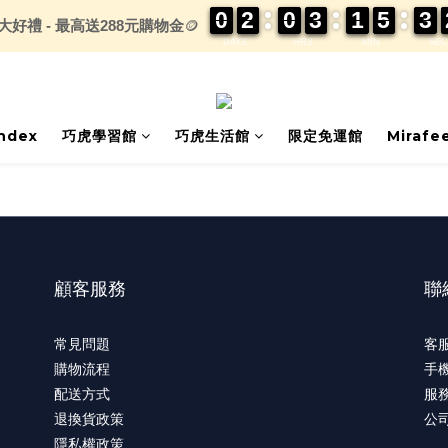
0
0
0
0
2
2
2
2
0
0
0
0
3
3
3
3
1
1
1
1
5
5
5
5
3
3
3
3
大好禮 - 最高送288元購物金
🪙
DAYS
HRS
MIN
SEC
index
巧虎學習館
巧虎生活館
限定免運館
Mirafe
顧客服務
聯
常見問題
客服
購物流程
手機
配送方式
服務
退換貨政策
公
隱私權政策