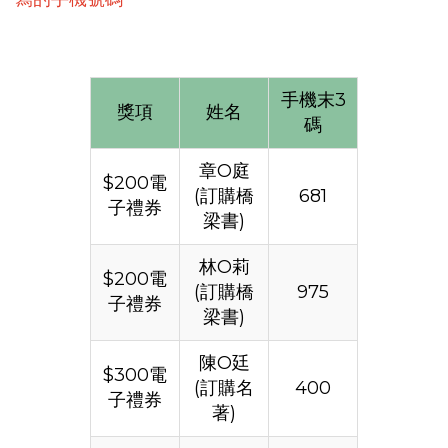
手機末3
獎項
姓名
碼
章O庭
$200電
(訂購橋
681
子禮券
梁書)
林O莉
$200電
(訂購橋
975
子禮券
梁書)
陳O廷
$300電
(訂購名
400
子禮券
著)