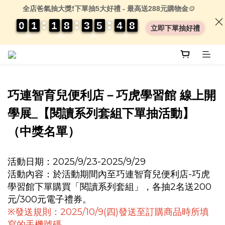
全店爸氣抽大獎
❗
下單抽5大好禮 - 最高送288元購物金
🪙
0
0
0
0
1
1
1
1
1
1
1
1
8
8
8
8
3
3
3
3
5
5
5
5
4
4
4
4
0
0
8
8
8
8
立即下單抽好禮
DAYS
HRS
MIN
SEC
巧連智育兒便利店－巧虎學習館 線上開
學展_【閱讀系列套組下單抽活動】
（中獎名單）
活動日期：2025/9/23-2025/9/29
活動內容：於活動期間內至巧連智育兒便利店-巧虎
學習館下單購買「閱讀系列套組」，各抽2名送200
元/300元電子禮券。
※發送規則：2025/10/9(四)發送至訂購商品時所填
寫的手機號碼