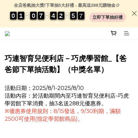
全店爸氣抽大獎
❗
下單抽5大好禮 - 最高送288元購物金
🪙
0
0
0
0
1
1
1
1
0
0
0
0
7
7
7
7
4
4
4
4
2
2
2
2
5
5
5
5
0
0
7
6
7
立即下單抽好禮
DAYS
HRS
MIN
SEC
巧連智育兒便利店－巧虎學習館_【爸
爸節下單抽活動】（中獎名單）
活動日期：2025/8/1-2025/8/10
活動內容：於活動期間內至巧連智育兒便利店-巧虎
學習館下單消費，抽3名送288元優惠券。
※優惠券使用規則：8/15發送，9/30到期，滿額
2500可使用(指定學習館商品)。