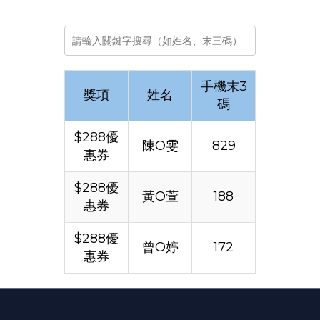
手機末3
獎項
姓名
碼
$288優
陳O雯
829
惠券
$288優
黃O萱
188
惠券
$288優
曾O婷
172
惠券