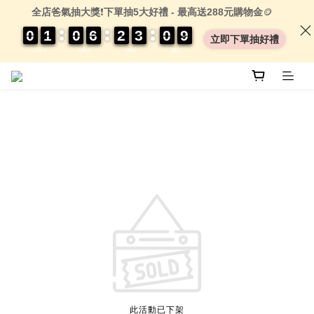
全店爸氣抽大獎
❗
下單抽5大好禮 - 最高送288元購物金
🪙
0
0
0
0
1
1
1
1
0
0
0
0
6
6
6
6
2
2
2
2
3
3
3
3
0
0
0
0
0
0
9
9
9
9
立即下單抽好禮
DAYS
HRS
MIN
SEC
此活動已下架