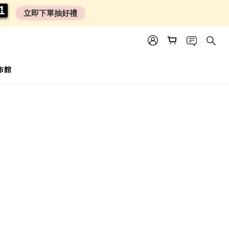
0
0
1
1
1
1
立即下單抽好禮
尿布館