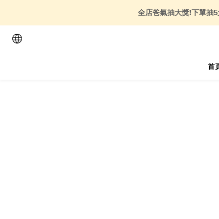
全店爸氣抽大獎
❗
下單抽5
首