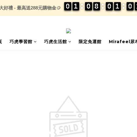
0
0
0
0
1
1
1
1
0
0
0
0
8
8
8
8
0
0
0
0
1
1
1
1
0
0
0
0
大好禮 - 最高送288元購物金
🪙
DAYS
HRS
MIN
SEC
頁
巧虎學習館
巧虎生活館
限定免運館
Mirafeel