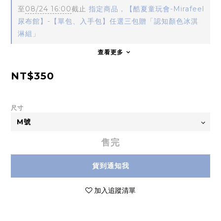
至
08/24 16:00
截止
指定商品，【酷夏童玩會-Mirafeel
尿布館】-【單包、入手包】任選三包贈「認知顏色冰淇
淋組」
查看更多
NT$350
尺寸
售完
貨到通知我
加入追蹤清單