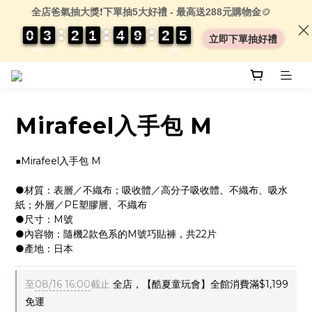
全店爸氣抽大獎
❗
下單抽5大好禮 - 最高送288元購物金
🪙
0
0
0
0
3
3
3
3
2
2
2
2
1
1
1
1
4
4
4
4
9
9
9
9
2
2
2
2
0
0
5
4
5
立即下單抽好禮
DAYS
HRS
MIN
SEC
Mirafeel入手包 M
■Mirafeel入手包 M
●材質：表層／不織布；吸收體／高分子吸收體、不織布、吸水
紙；外層／PE塑膠層、不織布
●尺寸：M號
●內容物：隨機2款色系的M號巧貼褲，共22片
●產地：日本
至
08/16 16:00
截止
全店，【酷夏童玩會】全館消費滿$1,199
免運