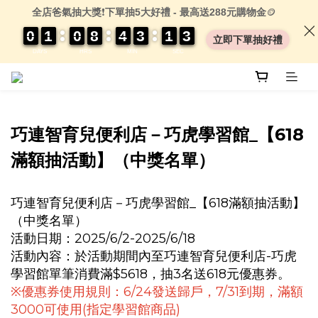
全店爸氣抽大獎
❗
下單抽5大好禮 - 最高送288元購物金
🪙
0
0
0
0
1
1
1
1
0
0
0
0
8
8
8
8
4
4
4
4
3
3
3
3
1
1
1
1
0
0
3
3
3
3
立即下單抽好禮
DAYS
HRS
MIN
SEC
巧連智育兒便利店－巧虎學習館_【618
滿額抽活動】（中獎名單）
巧連智育兒便利店－巧虎學習館_【618滿額抽活動】
（中獎名單）
活動日期：2025/6/2-2025/6/18
活動內容：於活動期間內至巧連智育兒便利店-巧虎
學習館單筆消費滿$5618，抽3名送618元優惠券。
※優惠券使用規則：6/24發送歸戶，7/31到期，滿額
3000可使用(指定學習館商品)