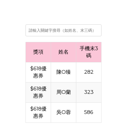
手機末3
獎項
姓名
碼
$618優
陳O臻
282
惠券
$618優
周O蘭
323
惠券
$618優
吳O蓉
586
惠券